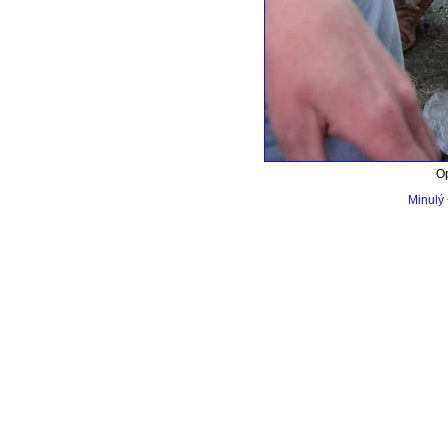
Op
Minulý