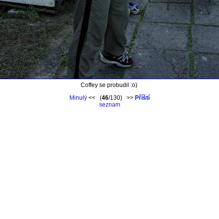
Coffey se probudil :o)
Minulý
<< (
46
/130) >>
Příští
seznam