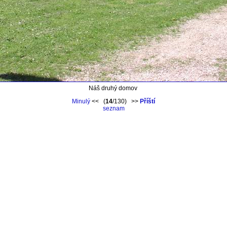
Náš druhý domov
Minulý
<< (
14
/130) >>
Příští
seznam