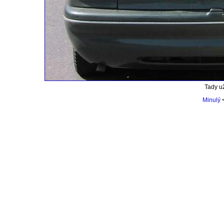
Tady už
Minulý
<