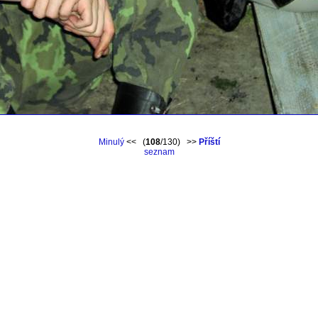
Minulý
<< (
108
/130) >>
Příští
seznam